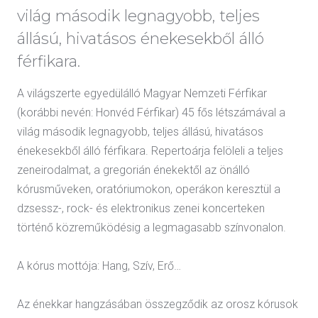
világ második legnagyobb, teljes
állású, hivatásos énekesekből álló
férfikara.
A világszerte egyedülálló Magyar Nemzeti Férfikar
(korábbi nevén: Honvéd Férfikar) 45 fős létszámával a
világ második legnagyobb, teljes állású, hivatásos
énekesekből álló férfikara. Repertoárja felöleli a teljes
zeneirodalmat, a gregorián énekektől az önálló
kórusműveken, oratóriumokon, operákon keresztül a
dzsessz-, rock- és elektronikus zenei koncerteken
történő közreműködésig a legmagasabb színvonalon.
A kórus mottója: Hang, Szív, Erő…
Az énekkar hangzásában összegződik az orosz kórusok