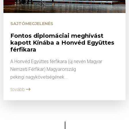
SAJTÓMEGJELENÉS
Fontos diplomáciai meghívást
kapott Kínába a Honvéd Együttes
férfikara
A Honvéd Együttes férfikara (új nevén Magyar
Nemzeti Férfikar) Magyarország
pekingi nagykövetségének...
tovább