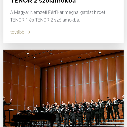
TENOR 2 szólamokba
A Magyar Nemzeti Férfikar meghallgatást hirdet
TENOR 1 és TENOR 2 szólamokba.
tovább