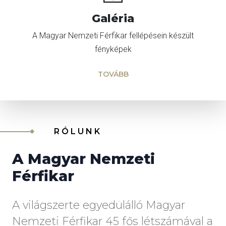
Galéria
A Magyar Nemzeti Férfikar fellépésein készült
fényképek
TOVÁBB
RÓLUNK
A Magyar Nemzeti
Férfikar
A világszerte egyedülálló Magyar
Nemzeti Férfikar 45 fős létszámával a