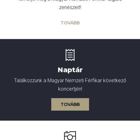
zenészeit!
kográfia
Diszkográfia
TOVÁBB
K
GYIK
Naptár
Találkozzunk a Magyar Nemzeti Férfikar következő
koncertjén!
TOVÁBB