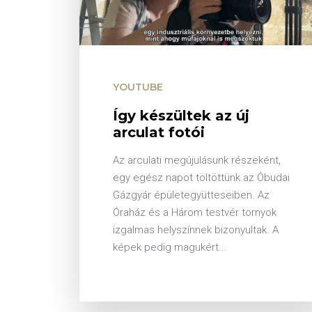
YOUTUBE
Így készültek az új
arculat fotói
Az arculati megújulásunk részeként,
egy egész napot töltöttünk az Óbudai
Gázgyár épületegyütteseiben. Az
Óraház és a Három testvér tornyok
izgalmas helyszínnek bizonyultak. A
képek pedig magukért...