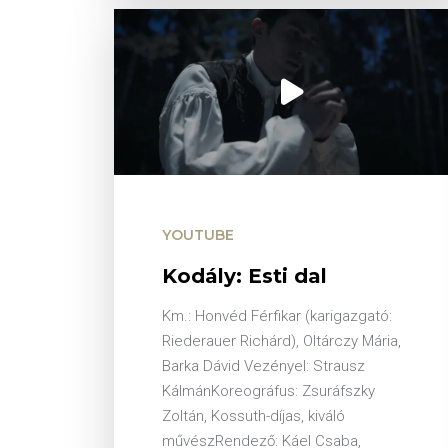
YOUTUBE
Kodály: Esti dal
Km.: Honvéd Férfikar (karigazgató:
Riederauer Richárd), Oltárczy Mária,
Barka Dávid Vezényel: Strausz
KálmánKoreográfus: Zsuráfszky
Zoltán, Kossuth-díjas, kiváló
művészRendező: Káel Csaba,