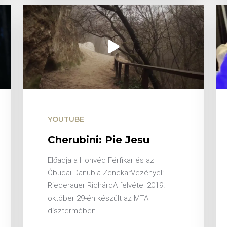
YOUTUBE
Cherubini: Pie Jesu
Előadja a Honvéd Férfikar és az
Óbudai Danubia ZenekarVezényel:
Riederauer RichárdA felvétel 2019.
október 29-én készült az MTA
dísztermében.