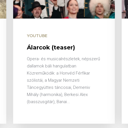
YOUTUBE
Álarcok (teaser)
Opera- és musicalrészletek, népszerű
dallamok báli hangulatban
Közreműködik: a Honvéd Férfikar
szólistái, a Magyar Nemzeti
Táncegyüttes táncosai, Demeniv
Mihály (harmonika), Berkesi Alex
(basszusgitár), Banai...