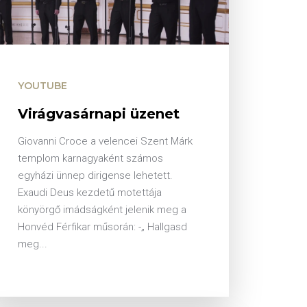
YOUTUBE
Virágvasárnapi üzenet
Giovanni Croce a velencei Szent Márk
templom karnagyaként számos
egyházi ünnep dirigense lehetett.
Exaudi Deus kezdetű motettája
könyörgő imádságként jelenik meg a
Honvéd Férfikar műsorán: -„ Hallgasd
meg...