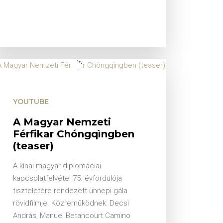
YOUTUBE
A Magyar Nemzeti
Férfikar Chóngqìngben
(teaser)
A kínai-magyar diplomáciai
kapcsolatfelvétel 75. évfordulója
tiszteletére rendezett ünnepi gála
rövidfilmje. Közreműködnek: Decsi
András, Manuel Betancourt Camino