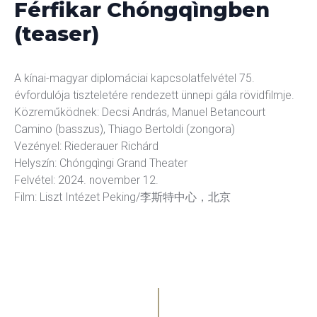
Férfikar Chóngqìngben
kográfia
Diszkográfia
(teaser)
K
GYIK
A kínai-magyar diplomáciai kapcsolatfelvétel 75.
évfordulója tiszteletére rendezett ünnepi gála rövidfilmje.
Közreműködnek: Decsi András, Manuel Betancourt
Camino (basszus), Thiago Bertoldi (zongora)
Vezényel: Riederauer Richárd
Helyszín: Chóngqìngi Grand Theater
Felvétel: 2024. november 12.
Film: Liszt Intézet Peking/李斯特中心，北京