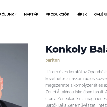
RÓLUNK
NAPTÁR
PRODUKCIÓK
HÍREK
GALÉRI
Konkoly Bal
bariton
Három éves korától az Operaházb
követhette az akkori rádiós közv
megszerette a komolyzenét és az
Zenei Általános Iskolában tanult.
után a Zeneakadémia magánének s
Bartók Béla Zeneművészeti Inté