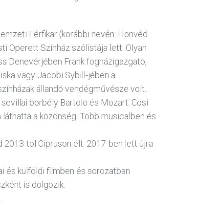
emzeti Férfikar (korábbi nevén: Honvéd
ti Operett Színház szólistája lett. Olyan
auss Denevérjében Frank fogházigazgató,
iska vagy Jacobi Sybill-jében a
színházak állandó vendégművésze volt.
sevillai borbély Bartolo és Mozart: Cosi
 láthatta a közönség. Több musicalben és
 2013-tól Cipruson élt. 2017-ben lett újra
 és külföldi filmben és sorozatban
zként is dolgozik.
.