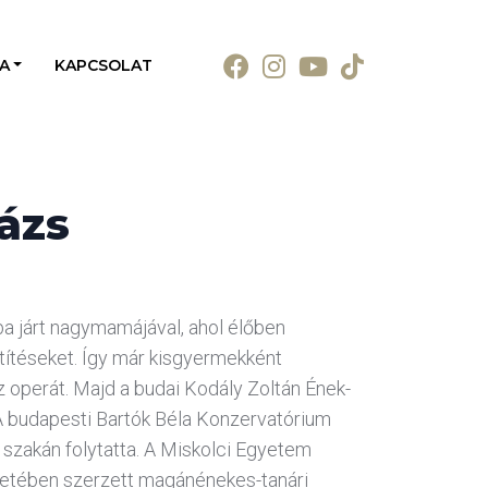
A
KAPCSOLAT
ázs
a járt nagymamájával, ahol élőben
etítéseket. Így már kisgyermekként
 operát. Majd a budai Kodály Zoltán Ének-
 A budapesti Bartók Béla Konzervatórium
zakán folytatta. A Miskolci Egyetem
zetében szerzett magánénekes-tanári