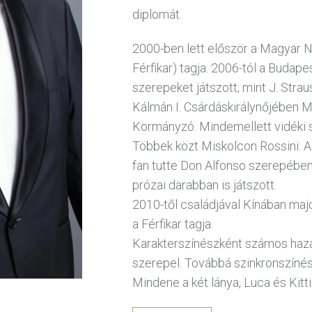
diplomát.
2000-ben lett először a Magyar N
Férfikar) tagja. 2006-tól a Budapes
szerepeket játszott, mint J. Str
Kálmán I. Csárdáskirálynőjében M
Kormányzó. Mindemellett vidéki 
Többek közt Miskolcon Rossini: A 
fan tutte Don Alfonso szerepében
prózai darabban is játszott.
2010-től családjával Kínában majd
a Férfikar tagja.
Karakterszínészként számos hazai
szerepel. Továbbá szinkronszínés
Mindene a két lánya, Luca és Kitti