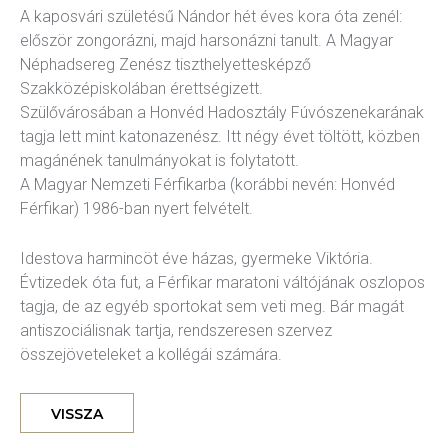
A kaposvári születésű Nándor hét éves kora óta zenél:
először zongorázni, majd harsonázni tanult. A Magyar
Néphadsereg Zenész tiszthelyettesképző
Szakközépiskolában érettségizett.
Szülővárosában a Honvéd Hadosztály Fúvószenekarának
tagja lett mint katonazenész. Itt négy évet töltött, közben
magánének tanulmányokat is folytatott.
A Magyar Nemzeti Férfikarba (korábbi nevén: Honvéd
Férfikar) 1986-ban nyert felvételt.
Idestova harmincöt éve házas, gyermeke Viktória.
Évtizedek óta fut, a Férfikar maratoni váltójának oszlopos
tagja, de az egyéb sportokat sem veti meg. Bár magát
antiszociálisnak tartja, rendszeresen szervez
összejöveteleket a kollégái számára.
VISSZA