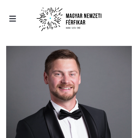
ólunk
léria
Rólunk
utatkozás
ók
Bemutatkozás
rfikar
eók
A Férfikar
rfikar története
A Férfikar történe
erauer Richárd - karigazgató
Riederauer Richárd
rtoár
Repertoár