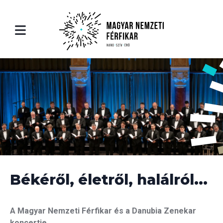
ólunk
léria
Rólunk
utatkozás
ók
Bemutatkozás
rfikar
eók
A Férfikar
rfikar története
A Férfikar történe
erauer Richárd - karigazgató
Riederauer Richárd
Békéről, életről, halálról...
rtoár
Repertoár
A Magyar Nemzeti Férfikar és a Danubia Zenekar
koncertje