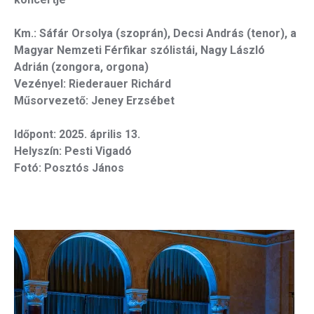
kográfia
Diszkográfia
Km.: Sáfár Orsolya (szoprán), Decsi András (tenor), a
Magyar Nemzeti Férfikar szólistái, Nagy László
Adrián (zongora, orgona)
K
GYIK
Vezényel: Riederauer Richárd
Műsorvezető: Jeney Erzsébet
Időpont: 2025. április 13.
Helyszín: Pesti Vigadó
Fotó: Posztós János