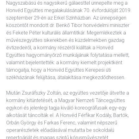
Nagyszabású és nagysikerű gálaesttel ünnepelte meg a
kográfia
Diszkográfia
Honvéd Együttes megalakulásának 70. évfordulóját 2019.
szeptember 29-én az Erkel Színházban. Az ünnepségen
köszöntőt mondott dr. Benkő Tibor honvédelmi miniszter
K
GYIK
és Fekete Péter kulturális államtitkár. Megemlékeztek a
művészegyüttes sikerekben és küzdelmekben gazdag
évtizedeiről, a kormány részéről kiálltak a Honvéd
Együttes hagyományőrző munkájának folytatása mellett,
valamint bejelentették: a kormány kiemelt projektként
támogatja, hogy a Honvéd Együttes Kerepesi úti
székházának felújítása, átalakítása megkezdődhessen.
Miután Zsuráfszky Zoltán, az együttes vezetője átvette a
kormány kitüntetését, a Magyar Nemzeti Táncegyüttes
egykori és jelenlegi tagja kiváló koreográfusaik egy-egy
alkotását táncolták el. A Honvéd Férfikar Kodály, Bartók,
Orbán György és Farkas Ferenc, valamint népszerű
operarészletek előadásával mutatta be sokoldalú
repertoárját és magas szintű kórusművészetét.