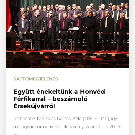
SAJTÓMEGJELENÉS
Együtt énekeltünk a Honvéd
Férfikarral – beszámoló
Érsekújvárról
Idén lenne 135 éves Bartók Béla (1881-1945), így
a magyar kormány emlékévvé nyilvánította a 2016-
os...