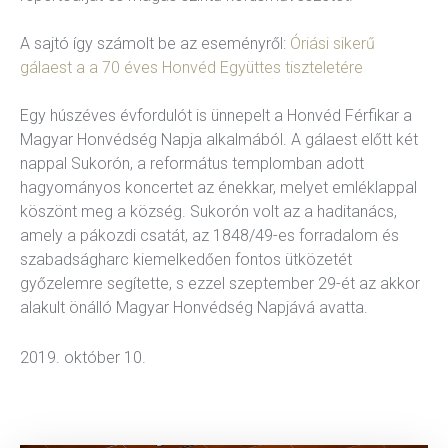
A sajtó így számolt be az eseményről:
Óriási sikerű
gálaest a a 70 éves Honvéd Együttes tiszteletére
Egy húszéves évfordulót is ünnepelt a Honvéd Férfikar a
Magyar Honvédség Napja alkalmából. A gálaest előtt két
nappal Sukorón, a református templomban adott
hagyományos koncertet az énekkar, melyet emléklappal
köszönt meg a község. Sukorón volt az a haditanács,
amely a pákozdi csatát, az 1848/49-es forradalom és
szabadságharc kiemelkedően fontos ütközetét
győzelemre segítette, s ezzel szeptember 29-ét az akkor
alakult önálló Magyar Honvédség Napjává avatta.
2019. október 10.