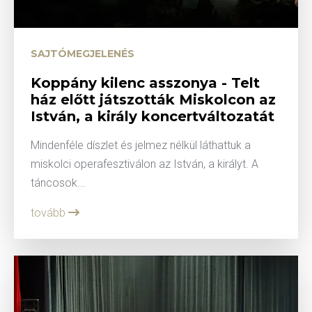
SAJTÓMEGJELENÉS
Koppány kilenc asszonya - Telt
ház előtt játszották Miskolcon az
István, a király koncertváltozatát
Mindenféle díszlet és jelmez nélkül láthattuk a
miskolci operafesztiválon az István, a királyt. A
táncosok...
tovább