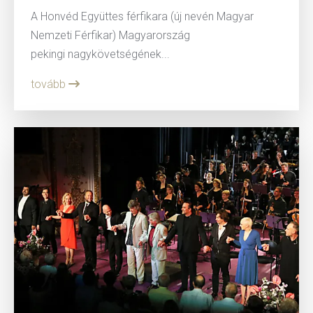
A Honvéd Együttes férfikara (új nevén Magyar
Nemzeti Férfikar) Magyarország
pekingi nagykövetségének...
tovább