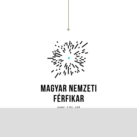
Magyar Nemzeti Férfikar
Minden jog fenntartva © 2026 magyarnemzetiferfikar.hu
Impresszum
-
Adatvédelem