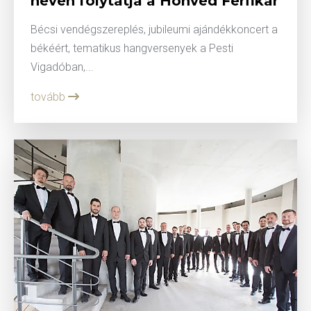
néven folytatja a Honvéd Férfikar
Bécsi vendégszereplés, jubileumi ajándékkoncert a
békéért, tematikus hangversenyek a Pesti
Vigadóban,...
tovább