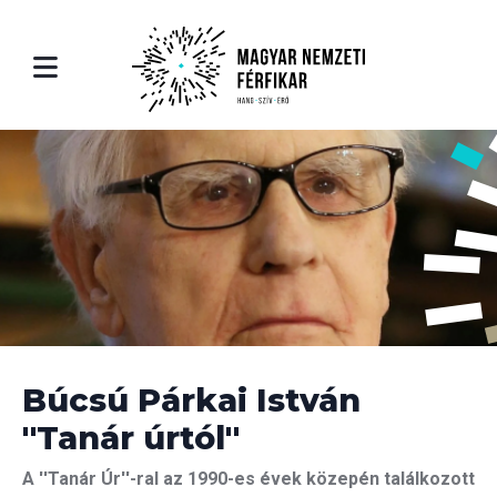
ólunk
léria
Rólunk
utatkozás
ók
Bemutatkozás
rfikar
eók
A Férfikar
rfikar története
A Férfikar történe
erauer Richárd - karigazgató
Riederauer Richárd
Búcsú Párkai István
''Tanár úrtól''
rtoár
Repertoár
A ''Tanár Úr''-ral az 1990-es évek közepén találkozott