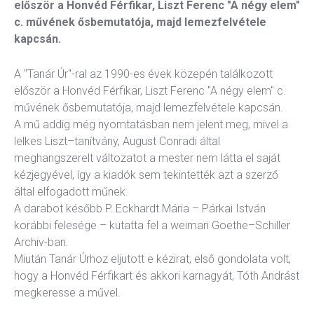
először a Honvéd Férfikar, Liszt Ferenc "A négy elem"
kográfia
Diszkográfia
c. művének ősbemutatója, majd lemezfelvétele
kapcsán.
K
GYIK
A "Tanár Úr"-ral az 1990-es évek közepén találkozott
először a Honvéd Férfikar, Liszt Ferenc "A négy elem" c.
művének ősbemutatója, majd lemezfelvétele kapcsán.
A mű addig még nyomtatásban nem jelent meg, mivel a
lelkes Liszt–tanítvány, August Conradi által
meghangszerelt változatot a mester nem látta el saját
kézjegyével, így a kiadók sem tekintették azt a szerző
által elfogadott műnek.
A darabot később P. Eckhardt Mária – Párkai István
korábbi felesége – kutatta fel a weimari Goethe–Schiller
Archiv-ban.
Miután Tanár Úrhoz eljutott e kézirat, első gondolata volt,
hogy a Honvéd Férfikart és akkori karnagyát, Tóth Andrást
megkeresse a művel.