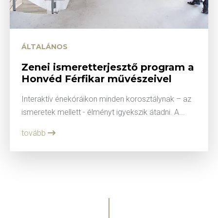
ÁLTALÁNOS
Zenei ismeretterjesztő program a
Honvéd Férfikar művészeivel
Interaktív énekóráikon minden korosztálynak – az
ismeretek mellett - élményt igyekszik átadni. A...
tovább