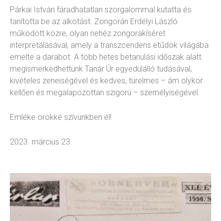
Párkai István fáradhatatlan szorgalommal kutatta és
tanította be az alkotást. Zongorán Erdélyi László
működött közre, olyan nehéz zongorakíséret
interpretálásával, amely a transzcendens etűdök világába
emelte a darabot. A több hetes betanulási időszak alatt
megismerkedhettünk Tanár Úr egyedülálló tudásával,
kivételes zeneiségével és kedves, türelmes – ám olykor
kellően és megalapozottan szigorú – személyiségével.
Emléke örökké szívünkben él!
2023. március 23.