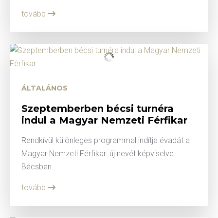
tovább
ÁLTALÁNOS
Szeptemberben bécsi turnéra
indul a Magyar Nemzeti Férfikar
Rendkívül különleges programmal indítja évadát a
Magyar Nemzeti Férfikar: új nevét képviselve
Bécsben...
tovább