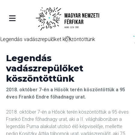
ólunk
léria
Rólunk
utatkozás
ók
Bemutatkozás
Legendás
rfikar
eók
A Férfikar
vadászrepülőket
köszöntöttünk
rfikar története
A Férfikar történe
2018. október 7-én a Hősök terén köszöntöttük a 95
éves Frankó Endre főhadnagy urat.
erauer Richárd - karigazgató
Riederauer Richárd
2018. október 7-én a Hősök terén köszöntöttük a 95 éves
Frankó Endre főhadnagy urat, aki a II. világháborúban a
rtoár
Repertoár
legendás Puma alakulat utolsó élő képviselője, mellette
pedig Kositzky Attila tábornok urat, vadászrepülőt, aki 75.