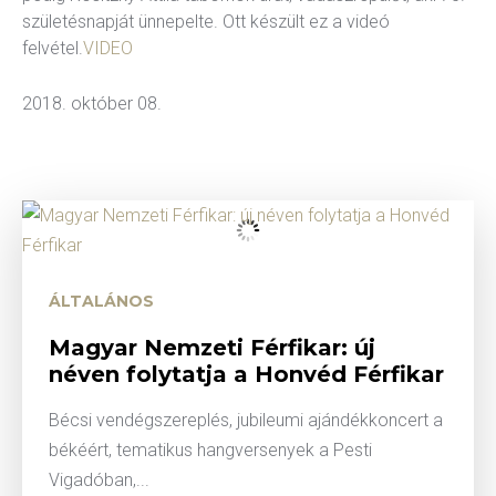
születésnapját ünnepelte. Ott készült ez a videó
kográfia
Diszkográfia
felvétel.
VIDEO
2018. október 08.
K
GYIK
ÁLTALÁNOS
Magyar Nemzeti Férfikar: új
néven folytatja a Honvéd Férfikar
Bécsi vendégszereplés, jubileumi ajándékkoncert a
békéért, tematikus hangversenyek a Pesti
Vigadóban,...