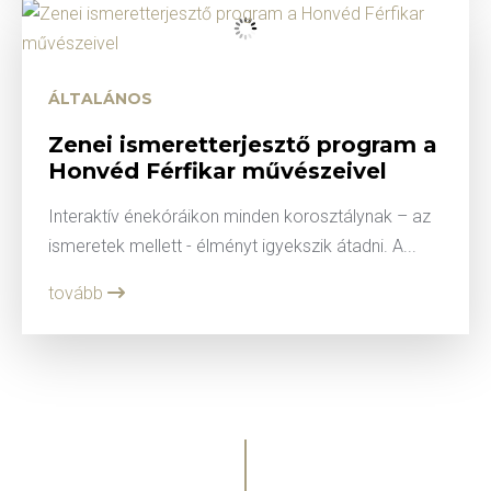
ÁLTALÁNOS
Zenei ismeretterjesztő program a
Honvéd Férfikar művészeivel
Interaktív énekóráikon minden korosztálynak – az
ismeretek mellett - élményt igyekszik átadni. A...
tovább