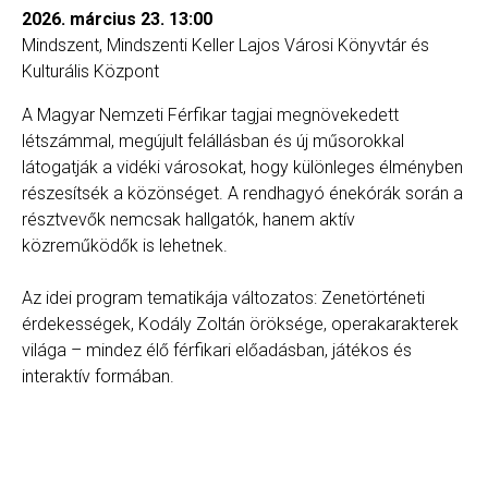
2026. március 23. 13:00
kográfia
Diszkográfia
Mindszent, Mindszenti Keller Lajos Városi Könyvtár és
Kulturális Központ
K
GYIK
A
Magyar Nemzeti Férfikar tagjai megnövekedett
létszámmal, megújult felállásban és új műsorokkal
látogatják a vidéki városokat, hogy különleges élményben
részesítsék a közönséget. A rendhagyó énekórák során a
résztvevők nemcsak hallgatók, hanem aktív
közreműködők is lehetnek.
Az idei program tematikája változatos: Zenetörténeti
érdekességek, Kodály Zoltán öröksége, operakarakterek
világa – mindez élő férfikari előadásban, játékos és
interaktív formában.