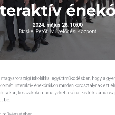
nteraktív énekó
2024. május 28. 10:00
Bicske, Petőfi Művelődési Központ
a magyarországi iskolákkal együttműködésben, hogy a gyer
römét. Interaktív énekóráikon minden korosztálynak ezt él
tílusokon, korszakokon, amelyeket a kórus kis létszámú csa
t be.
án művészetében