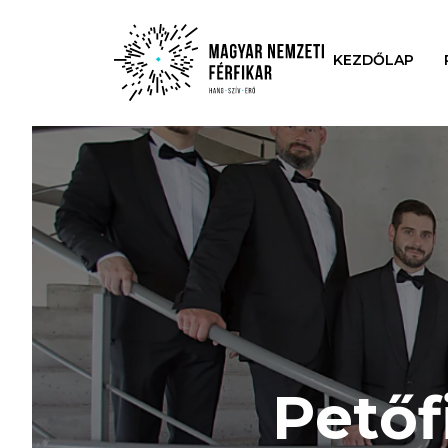
KEZDŐLAP
Petőf