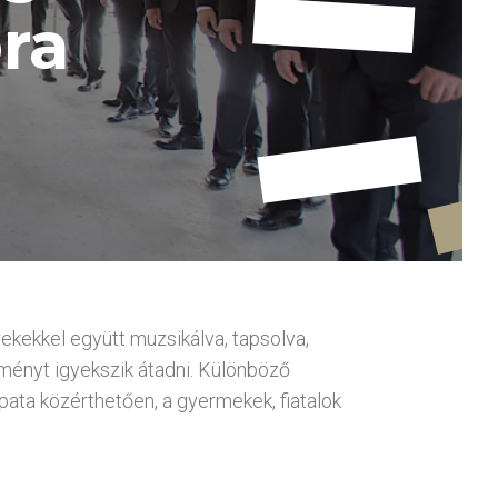
ra
ekekkel együtt muzsikálva, tapsolva,
ményt igyekszik átadni. Különböző
pata közérthetően, a gyermekek, fiatalok