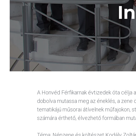
I
A Honvéd Férfikarnak évtizedek óta célja 
dobolva mutassa meg az éneklés, a zene ö
tematikájú műsorai átívelnek műfajokon, s
számára érthető, élvezhető formában muta
Téma: Népzene és költészet Kodály Zolt