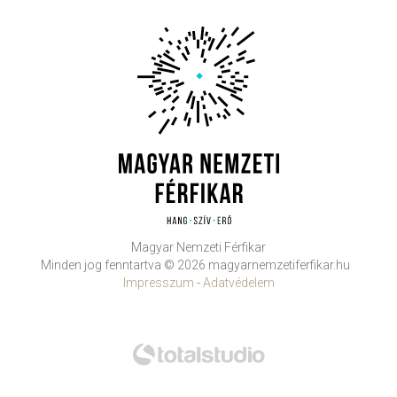
Magyar Nemzeti Férfikar
Minden jog fenntartva © 2026 magyarnemzetiferfikar.hu
Impresszum
-
Adatvédelem