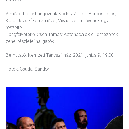
A műsorban elhangoznak Kodály Zoltán, Bárdos Lajos,
Karai József kórusművei, Vivadi zeneművének egy
részelte.
Hangfelvételről Cseh Tamás: Katonadalok c. lemezének
zenei részletei hallgatók.
Bemutató: Nemzeti Táncszínház, 2021. június 9. 19:00
Fotók: Csudai Sándor