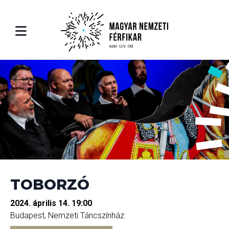
ólunk
léria
Rólunk
utatkozás
ók
Bemutatkozás
rfikar
eók
A Férfikar
rfikar története
A Férfikar történe
erauer Richárd - karigazgató
Riederauer Richárd
TOBORZÓ
2024. április 14. 19:00
rtoár
Repertoár
Budapest, Nemzeti Táncszínház