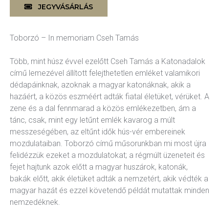
JEGYVÁSÁRLÁS
kográfia
Diszkográfia
Toborzó – In memoriam Cseh Tamás
K
GYIK
Több, mint húsz évvel ezelőtt Cseh Tamás a Katonadalok
című lemezével állított felejthetetlen emléket valamikori
dédapáinknak, azoknak a magyar katonáknak, akik a
hazáért, a közös eszméért adták fiatal életüket, vérüket. A
zene és a dal fennmarad a közös emlékezetben, ám a
tánc, csak, mint egy letűnt emlék kavarog a múlt
messzeségében, az eltűnt idők hús-vér embereinek
mozdulataiban. Toborzó című műsorunkban mi most újra
felidézzük ezeket a mozdulatokat; a régmúlt üzeneteit és
fejet hajtunk azok előtt a magyar huszárok, katonák,
bakák előtt, akik életüket adták a nemzetért, akik védték a
magyar hazát és ezzel követendő példát mutattak minden
nemzedéknek.