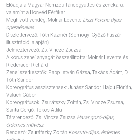
Előadja a Magyar Nemzeti Táncegyüttes és zenekara,
valamint a Honvéd Férfikar
Meghívott vendég: Molnár Levente
Liszt Ferenc-díjas
operaénekes
Díszlettervező: Tóth Kázmér (Somogyi Győző huszár
illusztrációi alapján)
Jelmeztervező: Zs. Vincze Zsuzsa
A kórus zenei anyagát összeállította: Molnár Levente és
Riederauer Richárd
Zenei szerkesztők: Papp István Gázsa, Takács Ádám, D.
Tóth Sándor
Koreográfus asszisztensek: Juhász Sándor, Hajdú Flórián,
Valach Gábor
Koreográfusok: Zsuráfszky Zoltán, Zs. Vincze Zsuzsa,
Sánta Gergő, Tókos Attila
Társrendező: Zs. Vincze Zsuzsa
Harangozó-díjas,
érdemes művész
Rendező: Zsuráfszky Zoltán
Kossuth-díjas, érdemes
művész