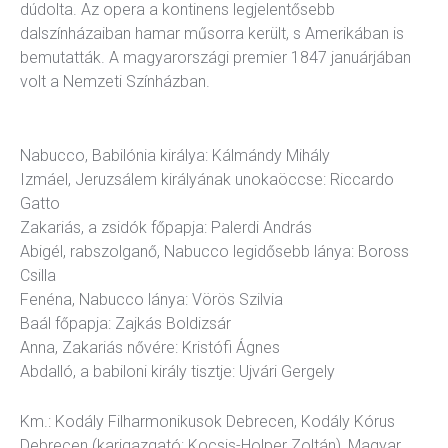
dúdolta. Az opera a kontinens legjelentősebb
dalszínházaiban hamar műsorra került, s Amerikában is
bemutatták. A magyarországi premier 1847 januárjában
volt a Nemzeti Színházban.
Nabucco, Babilónia királya: Kálmándy Mihály
Izmáel, Jeruzsálem királyának unokaöccse: Riccardo
Gatto
Zakariás, a zsidók főpapja: Palerdi András
Abigél, rabszolganő, Nabucco legidősebb lánya: Boross
Csilla
Fenéna, Nabucco lánya: Vörös Szilvia
Baál főpapja: Zajkás Boldizsár
Anna, Zakariás nővére: Kristófi Ágnes
Abdalló, a babiloni király tisztje: Ujvári Gergely
Km.: Kodály Filharmonikusok Debrecen, Kodály Kórus
Debrecen (karigazgató: Kocsis-Holper Zoltán), Magyar