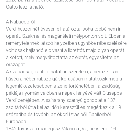
Gatto
lesz látható.
A Nabuccoról
Verdi huszonhét évesen elhatározta: soha többé nem ír
operát. Szakmai és magánéleti mélyponton volt. Ebben a
reménytelennek látszó helyzetben ügynöke rábeszélésére
volt csak hajlandó elolvasni a librettót, majd olyan operát
alkotott, mely megváltoztatta az életét, egyesítette az
országát.
A szabadság iránti olthatatlan szerelem, a nemzet iránti
hűség a héber rabszolgák kórusában mutatkozik meg a
legemlékezetesebben a zene történetében: a zsidóság
példája nyomán valóban a népek fényévé vált Giuseppe
Verdi zenéjében. A színarany szárnyú gondolat a 137.
zsoltárból útra kel az időn keresztül és megérkezik a 19.
századba és tovább, az ókori Izraelből, Babilonból
Európába.
1842 tavaszán már egész Milánó a „Va, pensiero...” -t