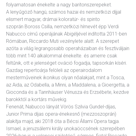
folyamatosan énekelte a nagy baritonszerepeket.
A lenyűgöző hangú, számos hazai és nemzetközi díjjal
elismert magyar, drámai koloratúr- és spinto
szoprán Boross Csilla, nemzetközi hírnevét épp Verdi
Nabucco című operájának Abigéljével indította 2011-ben
Rómában, Riccardo Muti vezénylete alatt. A szerepet
azóta a világ legrangosabb operaházaiban és fesztiváljain
több mint 140 alkalommal énekelte. és amerre csak
feltűnik, ott e jelenséget ováció fogadja, tapsorkán kíséri.
Gazdag repertoárja felöleli az operairodalom
mesterműveinek ikonikus olyan nőalakjait, mint a Tosca,
az Aida, az Odabella, a Minni, a Maddalena, a Gioergetta, a
Gioconda és a Tannhäuser Vénusza és Erzsébete, kezdve
barokktól a kortárs művekig.
Fenenát, Nabucco lányát Vörös Szilvia Gundel-díjas,
Junior Prima díjas opera-énekesnő (mezzoszoprán)
alakítja majd, aki 2018 óta a Bécsi Állami Opera tagja.
Ismael, a jeruzsálemi király unokaöccsének szerepében
2026-ban is a velencei születésű, sármos, fiatal Riccardo