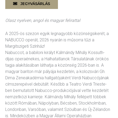
JEGYVÁSÁRLÁS
kográfia
Diszkográfia
Olasz nyelven, angol és magyar felirattal
K
GYIK
A 2025-ös szezon egyik legnagyobb közönségsikerét, a
NABUCCO operát, 2026 nyarán is műsorra tűzi a
Margitszigeti Színház!
Nabuccot, a babiloni királyt
Kálmándy Mihály
Kossuth-
díjas operaénekes, a Halhatatlanok Társulatának örökös
tagja alakításában láthatja a közönség 2026-ban is. A
magyar bariton már pályája kezdetén, a kolozsvári Gh.
Dima Zeneakadémia hallgatójaként Verdi Nabuccójának
címszerepével debütált. Később a Teatro Verdi Trieste-
ben bemutatott Nabucco-produkciójával vette kezdetét
nemzetközi karrierje. Kálmándy Mihály fellépett többek
között Rómában, Nápolyban, Bécsben, Stockholmban,
Londonban, Varsóban, valamint Szöulban és Új-Zélandon
is. Mindeközben a Magyar Állami Operaházban