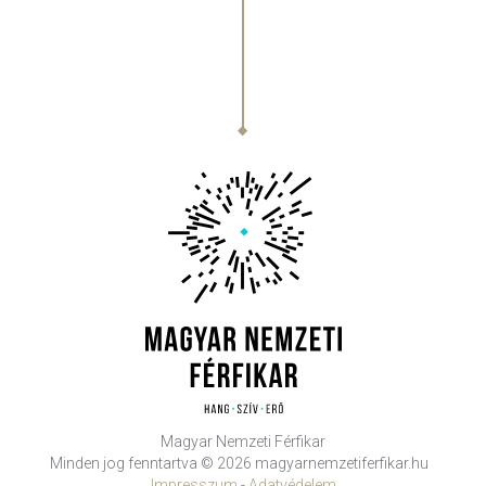
Magyar Nemzeti Férfikar
Minden jog fenntartva © 2026 magyarnemzetiferfikar.hu
Impresszum
-
Adatvédelem