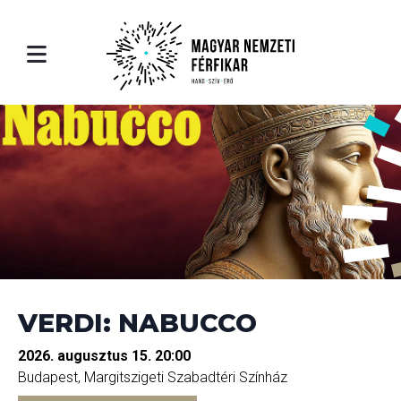
ólunk
léria
Rólunk
utatkozás
ók
Bemutatkozás
rfikar
eók
A Férfikar
rfikar története
A Férfikar történe
erauer Richárd - karigazgató
Riederauer Richárd
VERDI: NABUCCO
2026. augusztus 15. 20:00
rtoár
Repertoár
Budapest, Margitszigeti Szabadtéri Színház